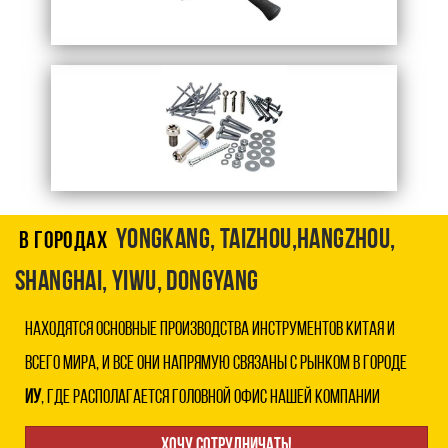
Запросить прайс
СТРОИТЕЛЬНЫЙ ИНСТРУМЕНТ
Перейти в каталог
Запросить прайс
расходный материал
YongKang, Taizhou,Hangzhou,
В городах
Перейти в каталог
Shanghai, Yiwu, DongYang
Запросить прайс
находятся основные Производства инструментов Китая И
ВСЕГО МИРА, и все они напрямую связаны с рынком в городе
ИУ
, где располагается ГОЛОВНОЙ ОФИС НАШЕЙ КОМПАНИИ
Хочу сотрудничать!